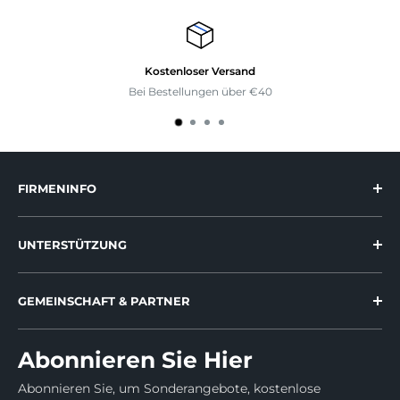
Kostenloser Versand
Bei Bestellungen über €40
FIRMENINFO
Über uns
UNTERSTÜTZUNG
Nachhaltigkeit
Kontaktieren uns
Datenschutz
GEMEINSCHAFT & PARTNER
Garantie
Impressum
Influencer program
Lieferung versichert
Benutzerhandbuch
Abonnieren Sie Hier
Affiliate program
Versandrichtlinie
EPA Zertifizierung
Abonnieren Sie, um Sonderangebote, kostenlose
Werden Sie Händler
Rückgabe & Erstattung